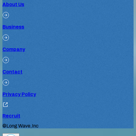
About Us
Business
Company
Contact
Privacy Policy
Recruit
©Long Wave,Inc