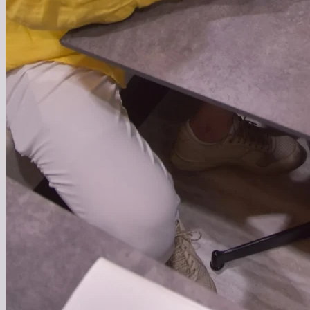
詳細を見る
→
詳
● 仕事を知る
Business
私たちの原動力は「向上心」と「情熱」です。
世界のトップ人材と、日本企業の挑戦をつなぐ。グローバル
な視点と技術力で、日本のDX・イノベーションを加速させ
る。
世界に影響を与える新たなビジネスモデルを創る。
事業内容を詳しく見る