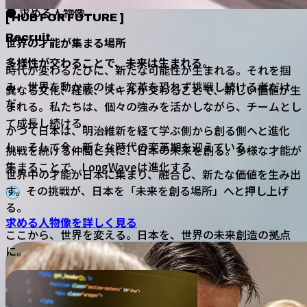
● 求める人物像
[
HUB FOR FUTURE
]
Recruit
世界の才能が集まる場所
多様性が交わることで、未来は生まれる。
時代が変わるたびに、新たな可能性が生まれる。それを掴
み、世界を動かすのは、変革を恐れず挑戦し続ける者だけ
異なる文化、経験、スキルが交わることで、新しい価値が生
だ。
まれる。私たちは、個々の強みを活かしながら、チームとし
て成長し続ける。
かつて日本は、明治維新を経て学ぶ側から創る側へと進化
し、そして今、新たな時代の変革期を迎えている。
挑戦を続ける仲間と共に、日本の未来を創る。多様な才能が
集まることで、LongWaveは進化する
世界中の才能が日本に集まり、融合し、新たな価値を生み出
す。その挑戦が、日本を「未来を創る場所」へと押し上げ
る。
求める人物像を詳しく見る
ここから、世界を変える。日本を、世界の未来創造の拠点
に。