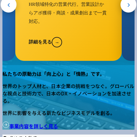
‹
›
HR領域特化の営業代行。営業設計か
中
らアポ獲得・商談・成果創出まで一貫
援
対応。
詳細を見る
→
詳
私たちの原動力は「向上心」と「情熱」です。
世界のトップ人材と、日本企業の挑戦をつなぐ。グローバル
な視点と技術力で、日本のDX・イノベーションを加速させ
る。
世界に影響を与える新たなビジネスモデルを創る。
事業内容を詳しく見る