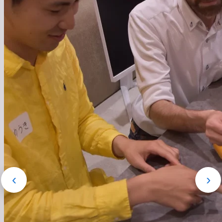
テクノロジー、文化、多様な価値観が交わる場として、日本
を進化させる。私たちは、日本が「世界の未来創造の拠点」
になることを目指し、行動し続ける。
求める人物像を詳しく見る
1
02
営業支援
M
営業支援
M
‹
›
HR領域特化の営業代行。営業設計か
中
らアポ獲得・商談・成果創出まで一貫
事
対応。