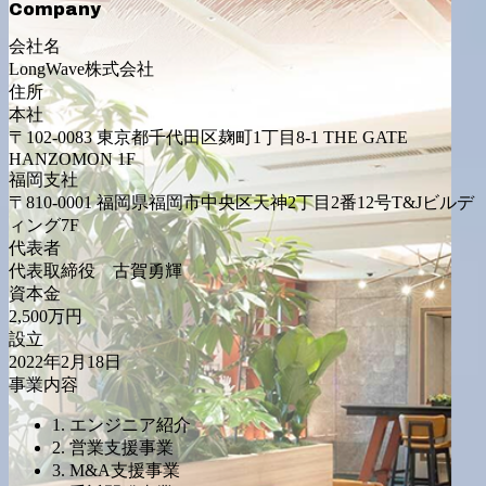
Company
会社名
LongWave株式会社
住所
本社
〒102-0083 東京都千代田区麹町1丁目8-1 THE GATE
HANZOMON 1F
福岡支社
〒810-0001 福岡県福岡市中央区天神2丁目2番12号T&Jビルデ
ィング7F
代表者
代表取締役 古賀勇輝
資本金
2,500万円
設立
2022年2月18日
事業内容
1. エンジニア紹介
2. 営業支援事業
3. M&A支援事業