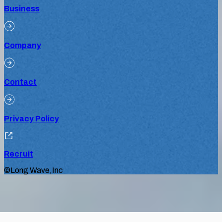
Business
Company
Contact
Privacy Policy
Recruit
©Long Wave,Inc