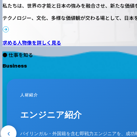
私たちは、世界の才能と日本の強みを融合させ、新たな価値
テクノロジー、文化、多様な価値観が交わる場として、日本
求める人物像を詳しく見る
● 仕事を知る
Business
01
営業支援
営業支援
‹
HR領域特化の営業代行。営業設計からア