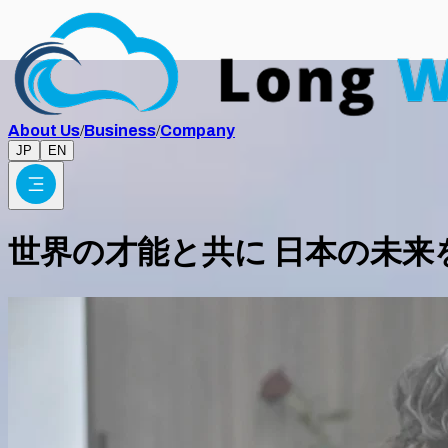
About Us
/
Business
/
Company
JP
EN
世界の才能と共に 日本の未来