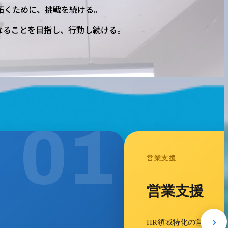
拓くために、挑戦を続ける。
なることを目指し、行動し続ける。
02
M&A支援
M&
›
中小企業