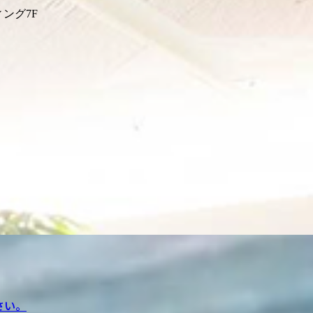
ィング7F
さい。